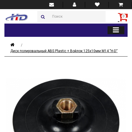
0
Диск полировальный ABS Plastic + Войлок 125x10мм М14 "H-D"