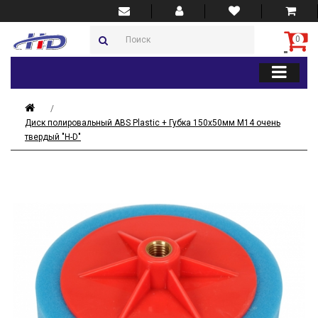
0
Диск полировальный ABS Plastic + Губка 150x50мм М14 очень
твердый "H-D"