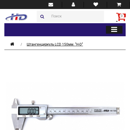
0
Штангенциркуль LCD 150мм. "H-D"