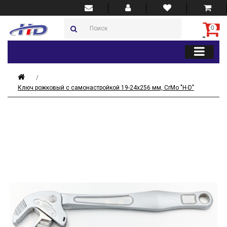
0
Ключ рожковый с самонастройкой 19-24х256 мм, CrMo "H-D"