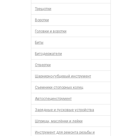
Трещотки
Воротки
Головки и воротки
Биты
Битодержатели
Отвертки
Шарнирно-губцевый инструмент
Съемники стопорных колец
Автоспецинструмент
Зарядные и пусковые устройства
Шприцы, маслёнки и лейки
Инструмент для ремонта резьбы и