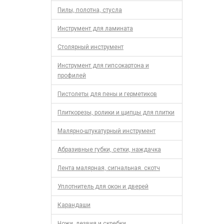
Пилы, полотна, стусла
Инструмент для ламината
Столярный инструмент
Инструмент для гипсокартона и
профилей
Пистолеты для пены и герметиков
Плиткорезы, ролики и щипцы для плитки
Малярно-штукатурный инструмент
Абразивные губки, сетки, наждачка
Лента малярная, сигнальная. скотч
Уплотнитель для окон и дверей
Карандаши
Ножи, лезвия и скребки