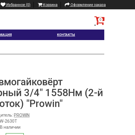
Избранное (0)
Корзина
Оформление заказа
0
МАЦИЯ
КОНТАКТЫ
вмогайковёрт
рный 3/4" 1558Нм (2-й
оток) "Prowin"
итель:
PROWIN
IW-2630T
 В наличии