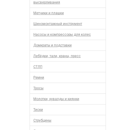
высверливания
Метчики и плашки
Шиномонтажный инструмент
Насосы и компрессоры для колес
Домкраты и подставки
Лебёдки, тали, краны, пресс
СТЛП
Ремни
Тросы
Молотки, кувалды и киянки
Тиски
Струбцины