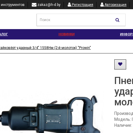
 инструментов
zakaz@h-d.by
Регистрация
Авторизация
АЛОГ
НОВИНКИ
ИНФОР
йковёрт ударный 3/4" 1558Нм (2-й молоток) "Prowin"
Пне
уда
мол
Производ
Модель: 
Наличие: