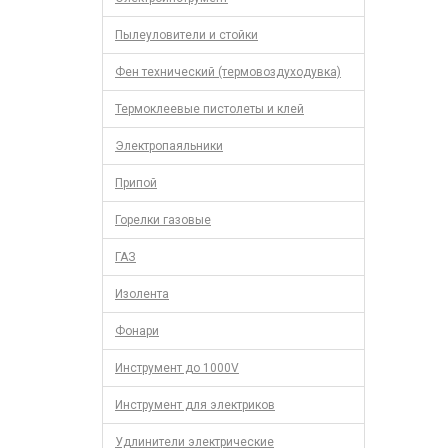
Пылеуловители и стойки
Фен технический (термовоздуходувка)
Термоклеевые пистолеты и клей
Электропаяльники
Припой
Горелки газовые
ГАЗ
Изолента
Фонари
Инструмент до 1000V
Инструмент для электриков
Удлинители электрические