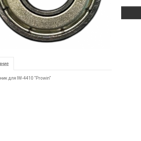
ание
ик для IW-4410 "Prowin"