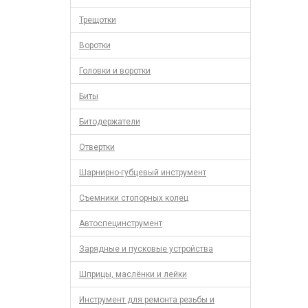
Трещотки
Воротки
Головки и воротки
Биты
Битодержатели
Отвертки
Шарнирно-губцевый инструмент
Съемники стопорных колец
Автоспецинструмент
Зарядные и пусковые устройства
Шприцы, маслёнки и лейки
Инструмент для ремонта резьбы и