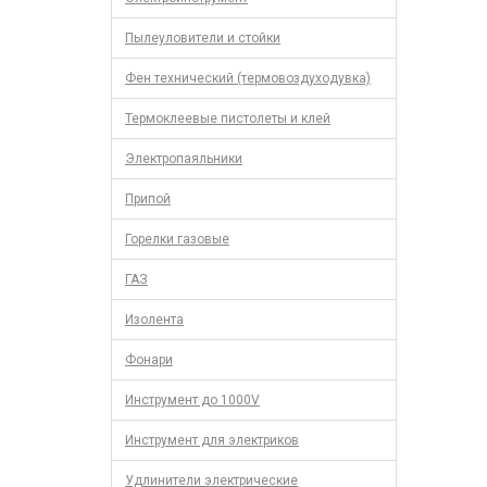
Пылеуловители и стойки
Фен технический (термовоздуходувка)
Термоклеевые пистолеты и клей
Электропаяльники
Припой
Горелки газовые
ГАЗ
Изолента
Фонари
Инструмент до 1000V
Инструмент для электриков
Удлинители электрические