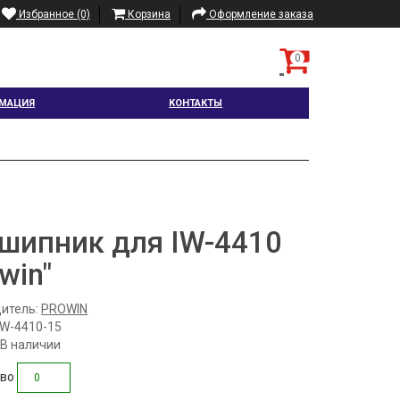
Избранное (0)
Корзина
Оформление заказа
0
МАЦИЯ
КОНТАКТЫ
шипник для IW-4410
win"
итель:
PROWIN
IW-4410-15
 В наличии
тво