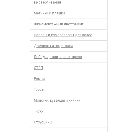
высверливания
Метчики и плашки
Шиномонтажный инструмент
Насосы и компрессоры для колес
Домкраты и подставки
Лебёдки, тали, краны, пресс
СТЛП
Ремни
Тросы
Молотки, кувалды и киянки
Тиски
Струбцины