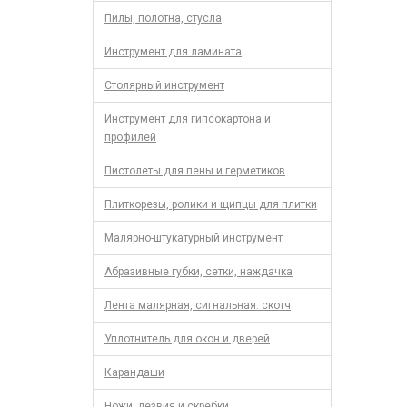
Пилы, полотна, стусла
Инструмент для ламината
Столярный инструмент
Инструмент для гипсокартона и
профилей
Пистолеты для пены и герметиков
Плиткорезы, ролики и щипцы для плитки
Малярно-штукатурный инструмент
Абразивные губки, сетки, наждачка
Лента малярная, сигнальная. скотч
Уплотнитель для окон и дверей
Карандаши
Ножи, лезвия и скребки