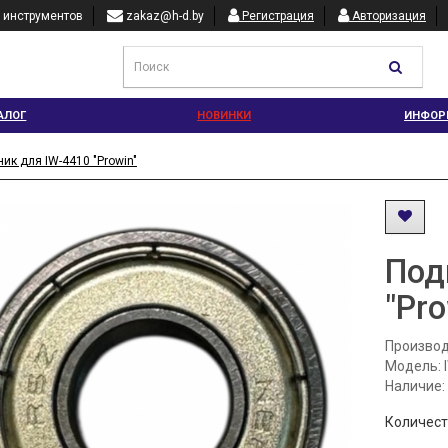
 инструментов
zakaz@h-d.by
Регистрация
Авторизация
АЛОГ
НОВИНКИ
ИНФОР
ик для IW-4410 "Prowin"
Под
"Pro
Производ
Модель: 
Наличие:
Количес