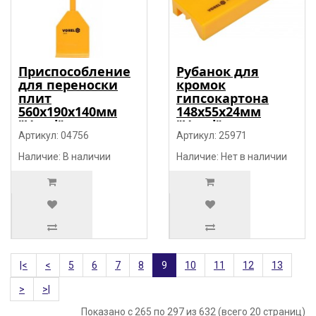
Приспособление
Рубанок для
для переноски
кромок
плит
гипсокартона
560х190х140мм
148x55x24мм
"Vorel"
"Vorel"
Артикул: 04756
Артикул: 25971
Наличие: В наличии
Наличие: Нет в наличии
|<
<
5
6
7
8
9
10
11
12
13
>
>|
Показано с 265 по 297 из 632 (всего 20 страниц)