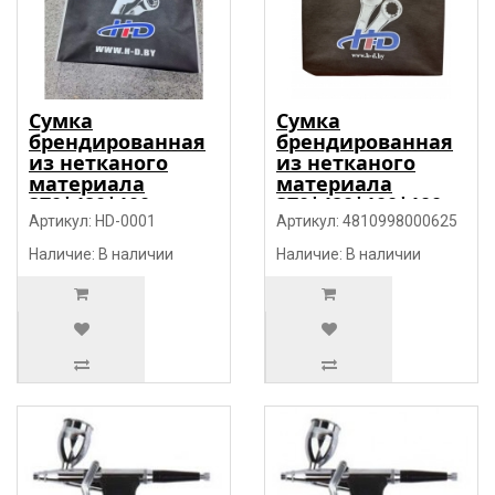
Сумка
Сумка
брендированная
брендированная
из нетканого
из нетканого
материала
материала
370*480*100 с
370*480*100*100 с
петлевой ручкой
Артикул: HD-0001
петлевой ручкой
Артикул: 4810998000625
"H-D"
"H-D"
Наличие: В наличии
Наличие: В наличии