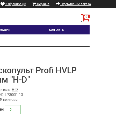
Избранное (0)
Корзина
Оформление заказа
0
МАЦИЯ
КОНТАКТЫ
скопульт Profi HVLP
мм "H-D"
итель:
H-D
HD-LP300P-13
 В наличии
тво