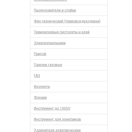
Пылеуловители и стойки
Фен технический (термовоздуходувка)
Термоклеевые пистолеты и клей
Электропаяльники
Припой
Горелки газовые
ГАЗ
Изолента
Фонари
Инструмент до 1000V
Инструмент для электриков
Удлинители электрические