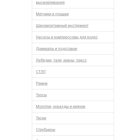
высверливания
Метчики и плашки
Шиномонтажный инструмент
Насосы и компрессоры для колес
Домкраты и подставки
Лебёдки, тали, краны, пресс
СТЛП
Ремни
Тросы
Молотки, кувалды и киянки
Тиски
Струбцины