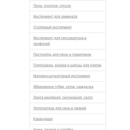
Пилы, полотна, стусла
Инструмент для ламината
Столярный инструмент
Инструмент для гипсокартона и
профилей
Пистолеты для пены и герметиков
Плиткорезы, ролики и щипцы для плитки
Малярно-штукатурный инструмент
Абразивные губки, сетки, наждачка
Лента малярная, сигнальная. скотч
Уплотнитель для окон и дверей
Карандаши
Ножи, лезвия и скребки