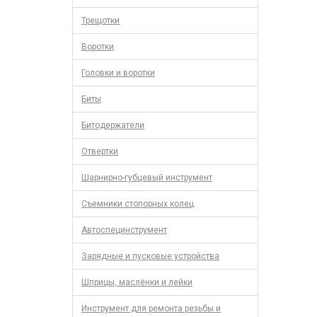
Трещотки
Воротки
Головки и воротки
Биты
Битодержатели
Отвертки
Шарнирно-губцевый инструмент
Съемники стопорных колец
Автоспецинструмент
Зарядные и пусковые устройства
Шприцы, маслёнки и лейки
Инструмент для ремонта резьбы и