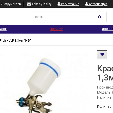
 инструментов
zakaz@h-d.by
Регистрация
Авторизация
АЛОГ
НОВИНКИ
ИНФОР
Profi HVLP 1,3мм "H-D"
Кра
1,3
Производ
Модель: 
Наличие:
Количес