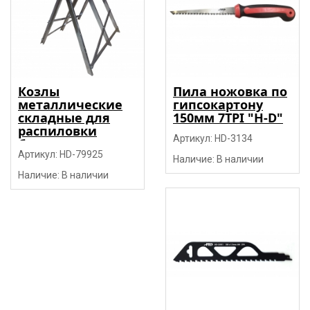
Козлы
Пила ножовка по
металлические
гипсокартону
складные для
150мм 7TPI "H-D"
распиловки
Артикул: HD-3134
бревен
800х810x800мм,
Артикул: HD-79925
Наличие: В наличии
мах150кг. "H-D"
Наличие: В наличии