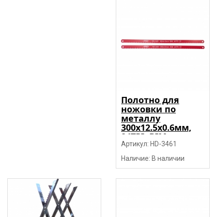
Полотно для
ножовки по
металлу
300х12.5х0.6мм,
24TPI, BIM
6150+M2, 2 штуки
Артикул: HD-3461
"H-D"
Наличие: В наличии