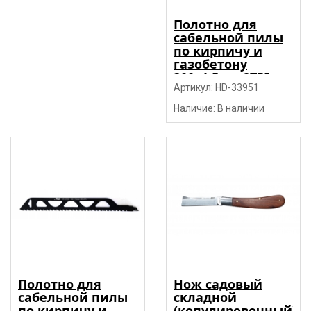
Полотно для
сабельной пилы
по кирпичу и
газобетону
300x1.5мм 2TPI
HM, тип S1243HM
Артикул: HD-33951
"H-D"
Наличие: В наличии
Полотно для
Нож садовый
сабельной пилы
складной
по кирпичу и
(копулировочный)