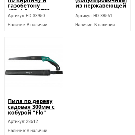
газобетону
из нержавеющей
455x1.5мм 2TPI
стали с
HM, тип S2243HM
Артикул: HD-33950
деревянными
Артикул: HD-88561
"H-D"
рукоятками
Наличие: В наличии
Наличие: В наличии
165мм, HRC 52-54
Пила по дереву
садовая 300мм с
кобурой "Flo"
Артикул: 28612
Наличие: В наличии