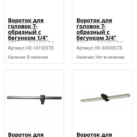
Вороток для
Вороток для
головок Т-
головок Т-
образный с
образный с
бегунком 1/4"
бегунком 3/4"
150мм CrV "H-D"
500мм CrV "H-D"
Артикул: HD-14150STB
Артикул: HD-34500STB
Наличие: В наличии
Наличие: Нет в наличии
Вороток для
Вороток для