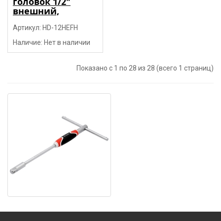
головок 1/2"
внешний,
ремкомплект для
воротка
Артикул: HD-12HEFH
шарнирного "H-
Наличие: Нет в наличии
D"
Показано с 1 по 28 из 28 (всего 1 страниц)