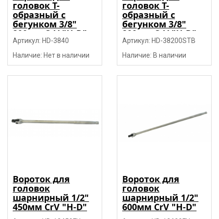
головок Т-
головок Т-
образный с
образный с
бегунком 3/8"
бегунком 3/8"
200мм CrV "H-D"
200мм CrV "H-D"
Артикул: HD-3840
Артикул: HD-38200STB
Наличие: Нет в наличии
Наличие: В наличии
Вороток для
Вороток для
головок
головок
шарнирный 1/2"
шарнирный 1/2"
450мм CrV "H-D"
600мм CrV "H-D"