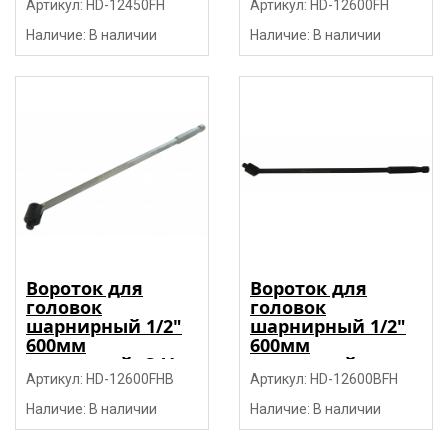
Артикул: HD-12450FH
Артикул: HD-12600FH
Наличие: В наличии
Наличие: В наличии
Вороток для
Вороток для
головок
головок
шарнирный 1/2"
шарнирный 1/2"
600мм
600мм
усиленный, CrV
усиленный,
"H-D"
Артикул: HD-12600FHB
черный, CrV "H-D"
Артикул: HD-12600BFH
Наличие: В наличии
Наличие: В наличии