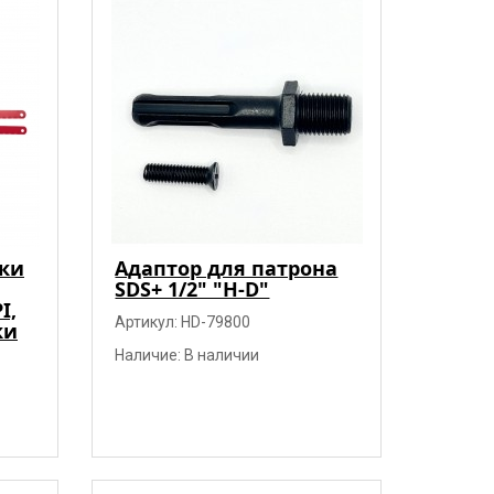
ки
Адаптор для патрона
SDS+ 1/2" "H-D"
I,
Артикул: HD-79800
ки
Наличие: В наличии