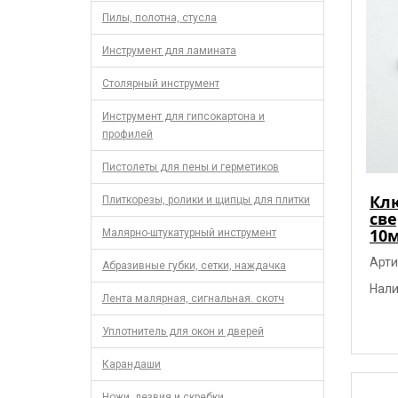
Пилы, полотна, стусла
Инструмент для ламината
Столярный инструмент
Инструмент для гипсокартона и
профилей
Пистолеты для пены и герметиков
Кл
Плиткорезы, ролики и щипцы для плитки
све
10м
Малярно-штукатурный инструмент
Арти
Абразивные губки, сетки, наждачка
Нали
Лента малярная, сигнальная. скотч
Уплотнитель для окон и дверей
Карандаши
Ножи, лезвия и скребки