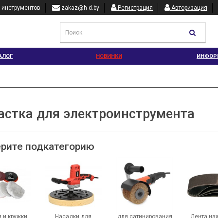
 инструментов
zakaz@h-d.by
Регистрация
Авторизация
АЛОГ
НОВИНКИ
ИНФОР
астка для электроинструмента
рите подкатегорию
 и кружки
Насадки для
для сатинирования
Лента на