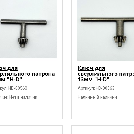
юч для
Ключ для
рлильного патрона
сверлильного патр
м "H-D"
13мм "H-D"
кул: HD-00560
Артикул: HD-00563
чие: Нет в наличии
Наличие: В наличии