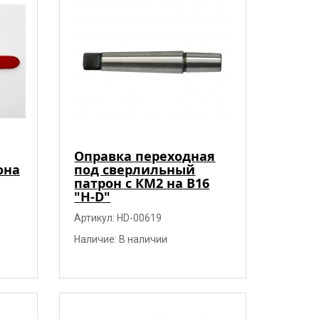
Оправка переходная
она
под сверлильный
патрон с КМ2 на В16
"H-D"
Артикул: HD-00619
Наличие: В наличии