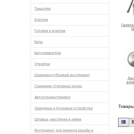
Трещотки
Воротки
Сверла
S
Головки и воротки
Биты
Битодержатели
Отвертки
Шарнирно-губцевый инструмент
Дис
алю
Съемники стопорных колец
Автоспецинструмент
Товары
Зарядные и пусковые устройства
Шприцы, маслёнки и лейки
Инструмент для ремонта резьбы и