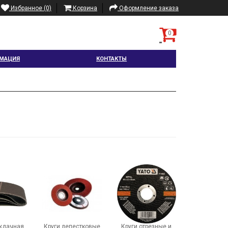
Избранное (0)
Корзина
Оформление заказа
0
МАЦИЯ
КОНТАКТЫ
ждачная
Круги лепестковые
Круги отрезные и