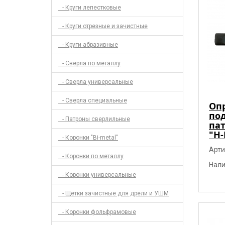
- Круги лепестковые
- Круги отрезные и зачистные
- Круги абразивные
- Сверла по металлу
- Сверла универсальные
- Сверла специальные
Оп
по
- Патроны сверлильные
пат
"H-
- Коронки "Bi-metal"
Арти
- Коронки по металлу
Нали
- Коронки универсальные
- Щетки зачистные для дрели и УШМ
- Коронки фольфрамовые