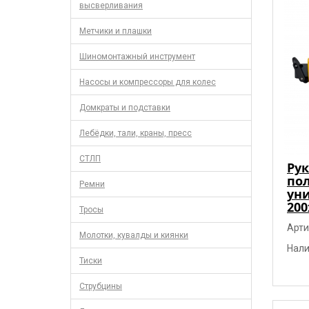
высверливания
Метчики и плашки
Шиномонтажный инструмент
Насосы и компрессоры для колес
Домкраты и подставки
Лебёдки, тали, краны, пресс
СТЛП
Рук
по
Ремни
ун
200
Тросы
Арти
Молотки, кувалды и киянки
Нали
Тиски
Струбцины