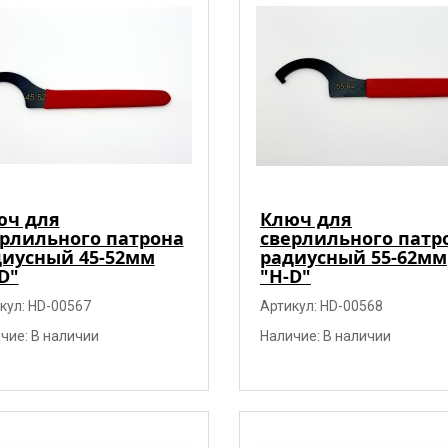
юч для
Ключ для
рлильного патрона
сверлильного патр
диусный 45-52мм
радиусный 55-62мм
D"
"H-D"
кул: HD-00567
Артикул: HD-00568
чие: В наличии
Наличие: В наличии