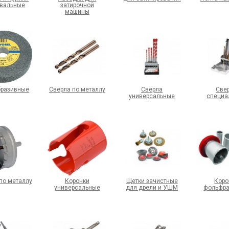
вальные
затирочной
машины
бразивные
Сверла по металлу
Сверла
Све
универсальные
специа
по металлу
Коронки
Щетки зачистные
Коро
универсальные
для дрели и УШМ
фольфр