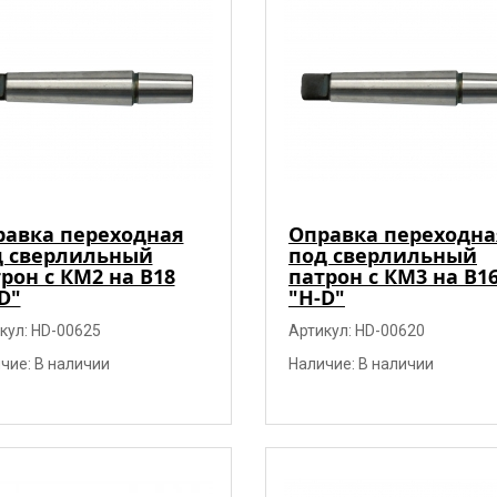
равка переходная
Оправка переходна
д сверлильный
под сверлильный
рон с КМ2 на В18
патрон с КМ3 на В1
D"
"H-D"
кул: HD-00625
Артикул: HD-00620
чие: В наличии
Наличие: В наличии