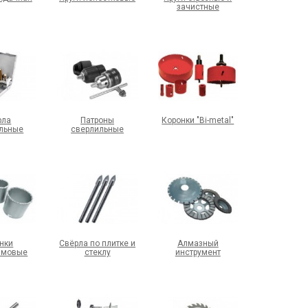
зачистные
рла
Патроны
Коронки "Bi-metal"
льные
сверлильные
нки
Свёрла по плитке и
Алмазный
амовые
стеклу
инструмент