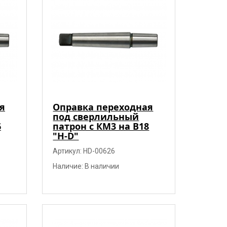
я
Оправка переходная
под сверлильный
6
патрон с КМ3 на В18
"H-D"
Артикул: HD-00626
Наличие: В наличии