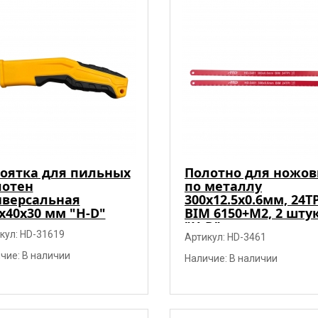
оятка для пильных
Полотно для ножов
лотен
по металлу
иверсальная
300х12.5х0.6мм, 24TP
х40х30 мм "H-D"
BIM 6150+M2, 2 шту
"H-D"
кул: HD-31619
Артикул: HD-3461
чие: В наличии
Наличие: В наличии