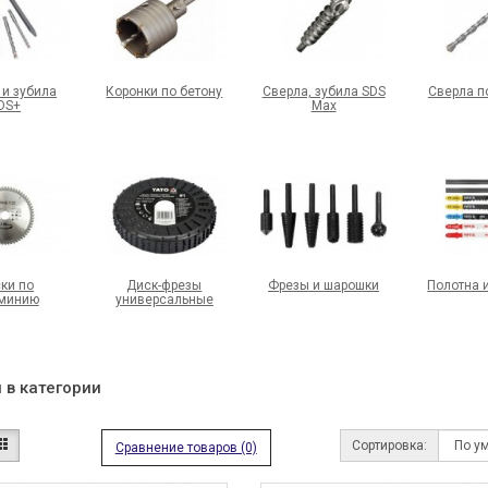
 и зубила
Коронки по бетону
Сверла, зубила SDS
Сверла п
DS+
Max
ки по
Диск-фрезы
Фрезы и шарошки
Полотна 
минию
универсальные
 в категории
Сортировка:
Сравнение товаров (0)