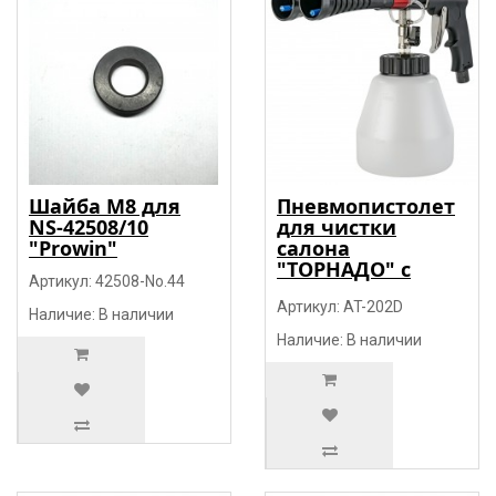
Шайба М8 для
Пневмопистолет
NS-42508/10
для чистки
"Prowin"
салона
"ТОРНАДО" с
Артикул: 42508-No.44
двумя носиками
"Prowin"
Артикул: AT-202D
Наличие: В наличии
Наличие: В наличии