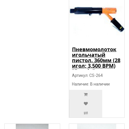
Пневмомолоток
игольчатый
пистол. 360мм (28
игол; 3,500 BPM)
"Prowin"
Артикул: CS-264
Наличие: В наличии