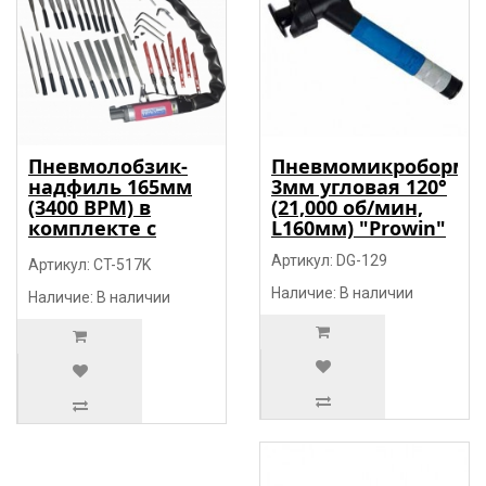
Пневмолобзик-
Пневмомикроборма
надфиль 165мм
3мм угловая 120°
(3400 BPM) в
(21,000 об/мин,
комплекте с
L160мм) "Prowin"
пилками и
Артикул: DG-129
надфелями,
Артикул: CT-517K
набор 32пр.
Наличие: В наличии
Наличие: В наличии
"Prowin"