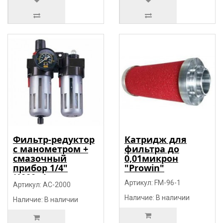
Фильтр-редуктор
Катридж для
с манометром +
фильтра до
смазочный
0,01микрон
прибор 1/4"
"Prowin"
(1000л/мин,
Артикул: FM-96-1
5микр.) "Prowin"
Артикул: AC-2000
Наличие: В наличии
Наличие: В наличии