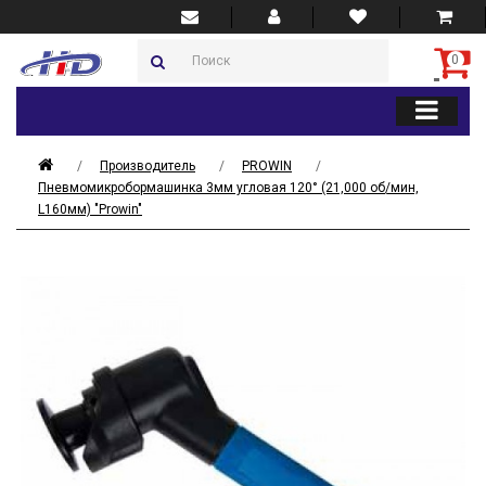
0
Производитель
PROWIN
Пневмомикробормашинка 3мм угловая 120° (21,000 об/мин,
L160мм) "Prowin"