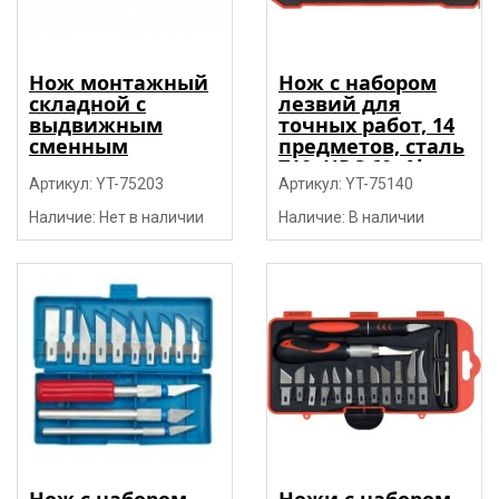
Нож монтажный
Нож с набором
складной с
лезвий для
выдвижным
точных работ, 14
сменным
предметов, сталь
трапециевидным
Т10, HRC 60, Al
лезвием SK5, Al,
Артикул: YT-75203
"Yato"
Артикул: YT-75140
TPR, 4 лезвия
Наличие: Нет в наличии
Наличие: В наличии
"Yato"
Нож с набором
Ножи с набором