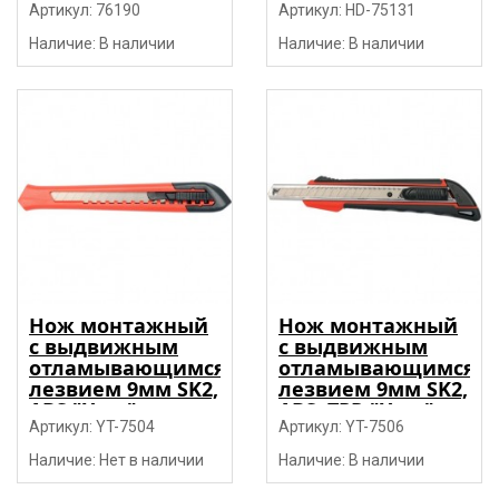
винтовой
Артикул: 76190
винтовой
Артикул: HD-75131
фиксатор "H-D"
фиксатор "H-D"
Наличие: В наличии
Наличие: В наличии
Нож монтажный
Нож монтажный
с выдвижным
с выдвижным
отламывающимся
отламывающимся
лезвием 9мм SK2,
лезвием 9мм SK2,
ABS "Yato"
ABS+TPR "Yato"
Артикул: YT-7504
Артикул: YT-7506
Наличие: Нет в наличии
Наличие: В наличии