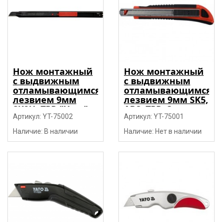
Нож монтажный
Нож монтажный
с выдвижным
с выдвижным
отламывающимся
отламывающимся
лезвием 9мм
лезвием 9мм SK5,
SK2H, TPR "Yato"
ABS+TPR, 3 лезвия
Артикул: YT-75002
"Yato"
Артикул: YT-75001
Наличие: В наличии
Наличие: Нет в наличии