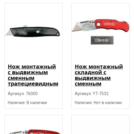
Нож монтажный
Нож монтажный
с выдвижным
складной с
сменным
выдвижным
трапециевидным
сменным
лезвием,
трапециевидным
металличечкий
Артикул: 76000
лезвием SK5 150
Артикул: YT-7532
"Toya"
мм, 6 лезвий
Наличие: В наличии
Наличие: Нет в наличии
"Yato"