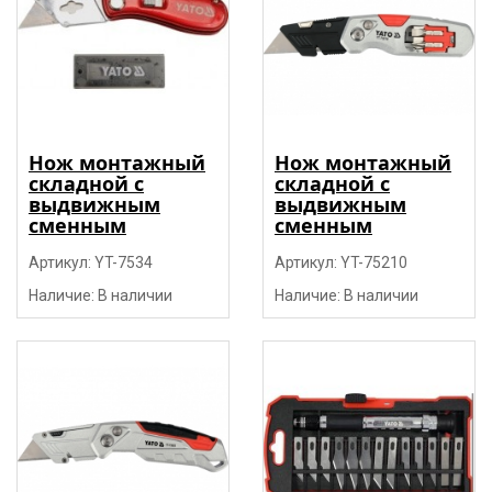
Нож монтажный
Нож монтажный
складной с
складной с
выдвижным
выдвижным
сменным
сменным
трапециевидным
трапециевидным
лезвием SK5 150
Артикул: YT-7534
лезвием SK5, Al,
Артикул: YT-75210
мм, Al, 5 лезвий
TPR, 3 лез, 2 биты
Наличие: В наличии
Наличие: В наличии
"Yato"
"Yato"