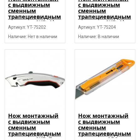
с выдвижным
с выдвижным
сменным
сменным
трапециевидным
трапециевидным
лезвием SK5, Al,
лезвием SK5, Al,
TPR, 4 лезвия
Артикул: YT-75202
TPR, 5 лезвия
Артикул: YT-75204
"Yato"
"Yato"
Наличие: Нет в наличии
Наличие: В наличии
Нож монтажный
Нож монтажный
с выдвижным
с выдвижным
сменным
сменным
трапециевидным
трапециевидным
лезвием SK5, Zn,
лезвием, ABS