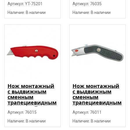
TPR, ABS, 3 лезвия
Артикул: YT-75201
"Vorel"
Артикул: 76035
"Yato"
Наличие: В наличии
Наличие: В наличии
Нож монтажный
Нож монтажный
с выдвижным
с выдвижным
сменным
сменным
трапециевидным
трапециевидным
лезвием, Zn
лезвием,
"Vorel"
Артикул: 76015
металлический
Артикул: 76011
"Vorel"
Наличие: В наличии
Наличие: В наличии