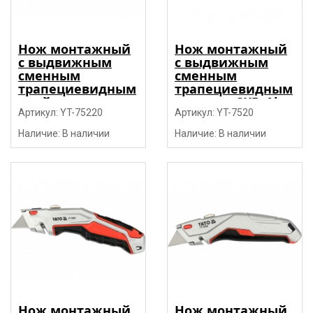
Нож монтажный
Нож монтажный
с выдвижным
с выдвижным
сменным
сменным
трапециевидным
трапециевидным
двойным
лезвием SK5, Al,
лезвием SK5,
Артикул: YT-75220
TPR, 3 лезвия
Артикул: YT-7520
AL+Zn, 8 лезвий
"Yato"
Наличие: В наличии
Наличие: В наличии
"Yato"
Нож монтажный
Нож монтажный