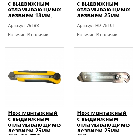
с выдвижным
с выдвижным
отламывающимся
отламывающимся
лезвием 18мм,
лезвием 25мм
PVC "Vorel"
SK2, ABS+TPR "H-
Артикул: 76183
D"
Артикул: HD-75101
Наличие: В наличии
Наличие: В наличии
Нож монтажный
Нож монтажный
с выдвижным
с выдвижным
отламывающимся
отламывающимся
лезвием 25мм
лезвием 25мм
SK2, PS+TPR,
SK2, нерж. сталь,