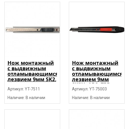
Нож монтажный
Нож монтажный
с выдвижным
с выдвижным
отламывающимся
отламывающимся
лезвием 9мм SK2,
лезвием 9мм
нержавеющая
SK2H, ABS+TPR
сталь "Yato"
Артикул: YT-7511
"Yato"
Артикул: YT-75003
Наличие: В наличии
Наличие: В наличии