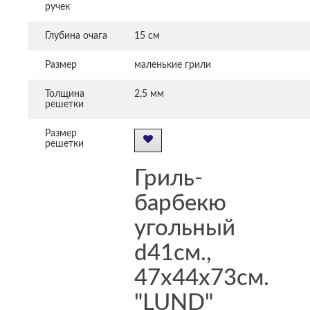
ручек
Глубина очага
15 см
Размер
маленькие грили
Толщина
2,5 мм
решетки
Размер
решетки
Гриль-
барбекю
угольный
d41см.,
47x44x73см.
"LUND"