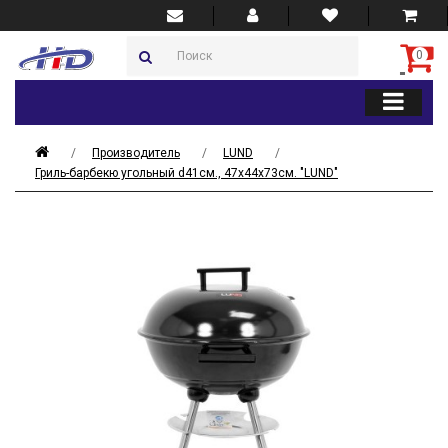
0
Производитель
LUND
Гриль-барбекю угольный d41см., 47x44x73см. "LUND"