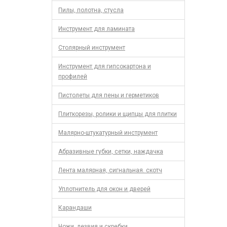
Пилы, полотна, стусла
Инструмент для ламината
Столярный инструмент
Инструмент для гипсокартона и
профилей
Пистолеты для пены и герметиков
Плиткорезы, ролики и щипцы для плитки
Малярно-штукатурный инструмент
Абразивные губки, сетки, наждачка
Лента малярная, сигнальная. скотч
Уплотнитель для окон и дверей
Карандаши
Ножи, лезвия и скребки