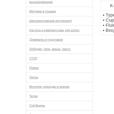
высверливания
К
Метчики и плашки
• Typ
• Cup
Шиномонтажный инструмент
• Flui
• Вхо
Насосы и компрессоры для колес
Домкраты и подставки
Лебёдки, тали, краны, пресс
СТЛП
Ремни
Тросы
Молотки, кувалды и киянки
Тиски
Струбцины