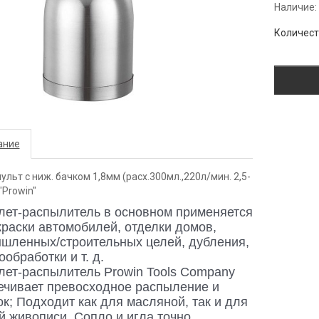
Наличие:
Количес
ание
ульт с ниж. бачком 1,8мм (расх.300мл.,220л/мин. 2,5-
"Prowin"
лет-распылитель в основном применяется
краски автомобилей, отделки домов,
шленных/строительных целей, дубления,
обработки и т. д.
лет-распылитель Prowin Tools Company
ечивает превосходное распыление и
к; Подходит как для масляной, так и для
й живописи. Сопло и игла точно