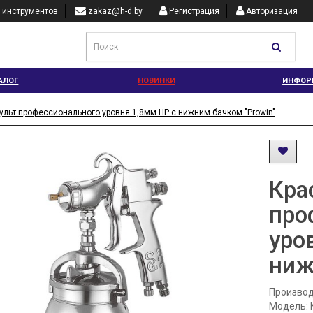
 инструментов
zakaz@h-d.by
Регистрация
Авторизация
АЛОГ
НОВИНКИ
ИНФОР
ульт профессионального уровня 1,8мм HP с нижним бачком "Prowin"
Кра
про
уро
ниж
Производ
Модель: 