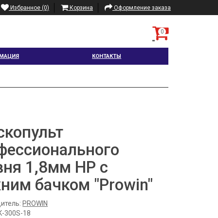
Избранное (0)
Корзина
Оформление заказа
0
МАЦИЯ
КОНТАКТЫ
скопульт
фессионального
вня 1,8мм HP с
ним бачком "Prowin"
итель:
PROWIN
K-300S-18