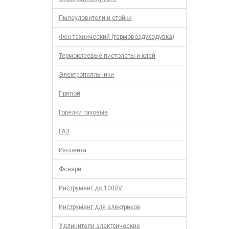
Пылеуловители и стойки
Фен технический (термовоздуходувка)
Термоклеевые пистолеты и клей
Электропаяльники
Припой
Горелки газовые
ГАЗ
Изолента
Фонари
Инструмент до 1000V
Инструмент для электриков
Удлинители электрические