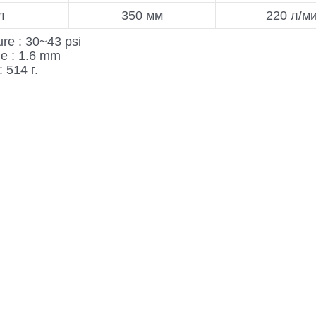
л
350 мм
220 л/м
re : 30~43 psi
le : 1.6 mm
 514 г.