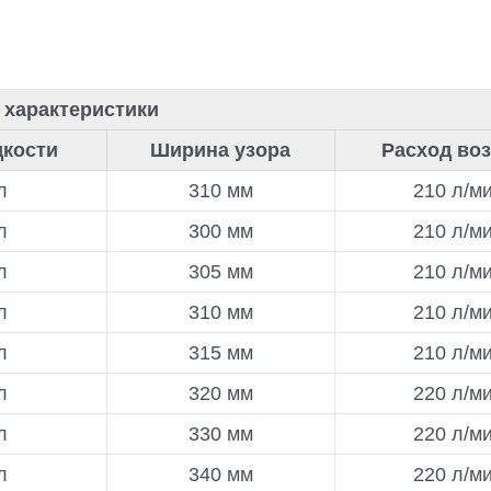
 характеристики
кости
Ширина узора
Расход во
л
310 мм
210 л/м
л
300 мм
210 л/м
л
305 мм
210 л/м
л
310 мм
210 л/м
л
315 мм
210 л/м
л
320 мм
220 л/м
л
330 мм
220 л/м
л
340 мм
220 л/м