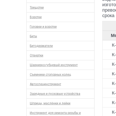
изгот
Трещотки
прево
срока
Воротки
Головки и воротки
М
Биты
К
Битодержатели
К
Отвертки
К
Шарнирно-губцевый инструмент
К
Съемники стопорных колец
К
Автоспецинструмент
К
Зарядные и пусковые устройства
К
Шприцы, маслёнки и лейки
К
Инструмент для ремонта резьбы и