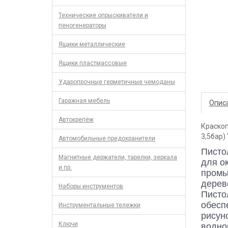
Технические опрыскиватели и
пеногенераторы
Ящики металлические
Ящики пластмассовые
Ударопрочные герметичные чемоданы
Гаражная мебель
Опис
Автокрепёж
Краскоп
3,5бар) 
Автомобильные предохранители
Писто
Магнитные держатели, тарелки, зеркала
для о
и пр.
промы
дерево
Наборы инструментов
Писто
обесп
Инструментальные тележки
рисуно
Ключи
водно