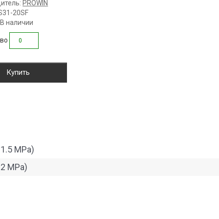
итель:
PROWIN
S31-20SF
 В наличии
тво
Купить
 1.5 MPa)
 2 MPa)