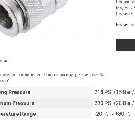
Производ
Модель: 
Наличие:
Количес
ание
ъёмное соединение с клапаном внутренняя резьба
owin"
ing Pressure
218 PSI (15 Bar /
mum Pressure
290 PSI (20 Bar /
erature Range
-20 ℃ ~ +80 ℃