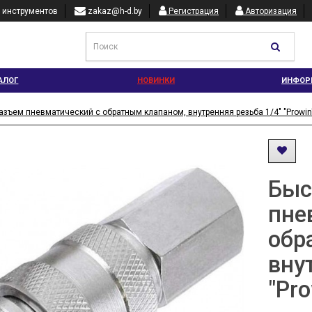
 инструментов
zakaz@h-d.by
Регистрация
Авторизация
АЛОГ
НОВИНКИ
ИНФОР
азъем пневматический с обратным клапаном, внутренняя резьба 1/4" "Prowin
Быс
пне
обр
вну
"Pro