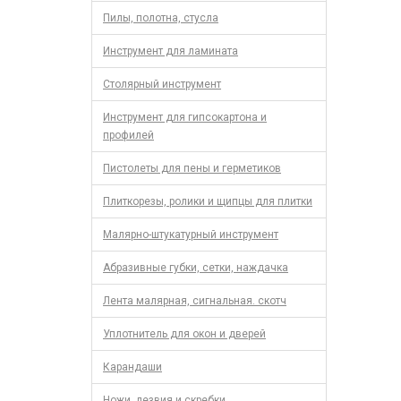
Пилы, полотна, стусла
Инструмент для ламината
Столярный инструмент
Инструмент для гипсокартона и
профилей
Пистолеты для пены и герметиков
Плиткорезы, ролики и щипцы для плитки
Малярно-штукатурный инструмент
Абразивные губки, сетки, наждачка
Лента малярная, сигнальная. скотч
Уплотнитель для окон и дверей
Карандаши
Ножи, лезвия и скребки