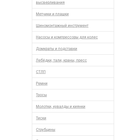
высверливания
Метчики и плашки
Шиномонтажный инструмент
Насосы и компрессоры для колес
Домкраты и подставки
Лебёдки, тали, краны, пресс
СТЛП
Ремни
Тросы
Молотки, кувалды и киянки
Тиски
Струбцины