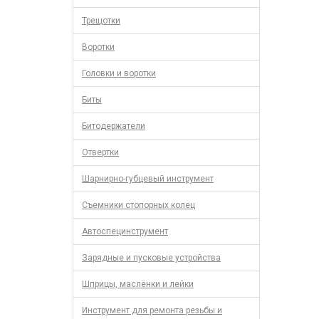
Трещотки
Воротки
Головки и воротки
Биты
Битодержатели
Отвертки
Шарнирно-губцевый инструмент
Съемники стопорных колец
Автоспецинструмент
Зарядные и пусковые устройства
Шприцы, маслёнки и лейки
Инструмент для ремонта резьбы и