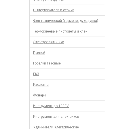
Пылеуловители и стойки
Фен технический (термовоздуходувка)
Термоклеевые пистолеты и клей
Электропаяльники
Припой
Горелки газовые
ГАЗ
Изолента
Фонари
Инструмент до 1000V
Инструмент для электриков
Удлинители электрические