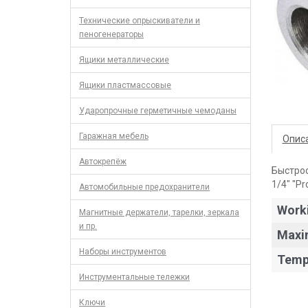
Технические опрыскиватели и
пеногенераторы
Ящики металлические
Ящики пластмассовые
Ударопрочные герметичные чемоданы
Гаражная мебель
Опис
Автокрепёж
Быстрос
1/4" "Pr
Автомобильные предохранители
Work
Магнитные держатели, тарелки, зеркала
и пр.
Maxi
Наборы инструментов
Temp
Инструментальные тележки
Ключи