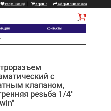
Избранное (0)
Корзина
Оформление заказа
0
МАЦИЯ
КОНТАКТЫ
"
троразъем
вматический с
атным клапаном,
тренняя резьба 1/4"
win"