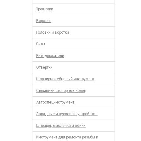
Трещотки
Воротки
Головки и воротки
Биты
Битодержатели
Отвертки
Шарнирно-губцевый инструмент
Съемники стопорных колец
Автоспецинструмент
Зарядные и пусковые устройства
Шприцы, маслёнки и лейки
Инструмент для ремонта резьбы и