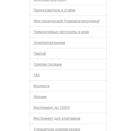
Пылеуловители и стойки
Фен технический (термовоздуходувка)
Термоклеевые пистолеты и клей
Электропаяльники
Припой
Горелки газовые
ГАЗ
Изолента
Фонари
Инструмент до 1000V
Инструмент для электриков
Удлинители электрические