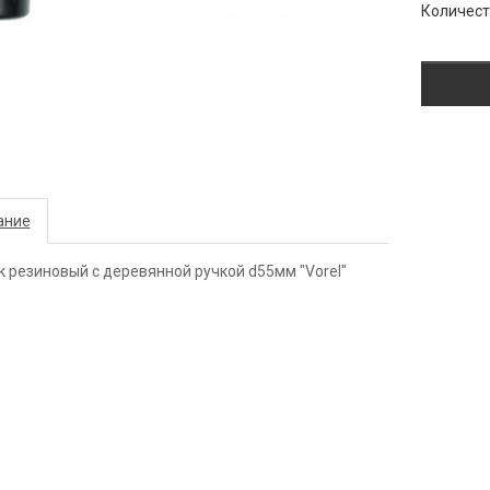
Количес
ание
 резиновый с деревянной ручкой d55мм "Vorel"