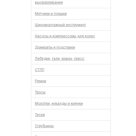
высверливания
Метчики и плашки
Шиномонтажный инструмент
Насосы и компрессоры для колес
Домкраты и подставки
Лебёдки, тали, краны, пресс
СТЛП
Ремни
Тросы
Молотки, кувалды и киянки
Тиски
Струбцины