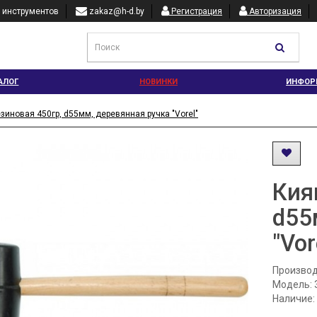
 инструментов
zakaz@h-d.by
Регистрация
Авторизация
АЛОГ
НОВИНКИ
ИНФОР
зиновая 450гр, d55мм, деревянная ручка "Vorel"
Кия
d55
"Vor
Производ
Модель: 
Наличие: