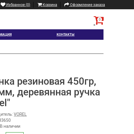
Избранное (0)
Корзина
Оформление заказа
0
МАЦИЯ
КОНТАКТЫ
нка резиновая 450гр,
мм, деревянная ручка
el"
итель:
VOREL
33650
 В наличии