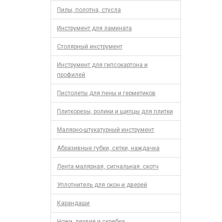
Пилы, полотна, стусла
Инструмент для ламината
Столярный инструмент
Инструмент для гипсокартона и
профилей
Пистолеты для пены и герметиков
Плиткорезы, ролики и щипцы для плитки
Малярно-штукатурный инструмент
Абразивные губки, сетки, наждачка
Лента малярная, сигнальная. скотч
Уплотнитель для окон и дверей
Карандаши
Ножи, лезвия и скребки