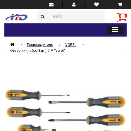
0
Производитель
VOREL
Отвёртки (набор 8шт.) CrV "Vorel"