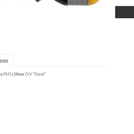
ание
а РН1х38мм CrV "Vorel"