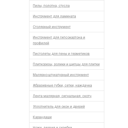
Пилы, полотна, стусла
Инструмент для ламината
Столярный инструмент
Инструмент для гипсокартона и
профилей
Пистолеты для пены и герметиков
Плиткорезы, ролики и щипцы для плитки
Малярно-штукатурный инструмент
Абразивные губки, сетки, наждачка
Лента малярная, сигнальная. скотч
Уплотнитель для окон и дверей
Карандаши
Ножи, лезвия и скребки