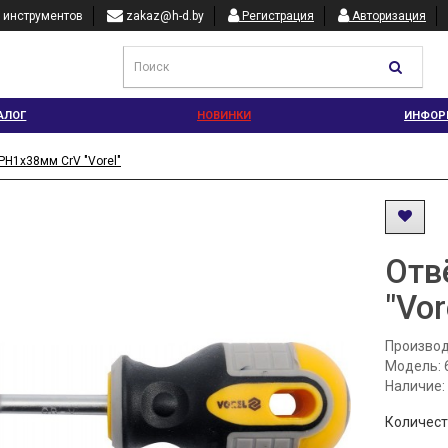
 инструментов
zakaz@h-d.by
Регистрация
Авторизация
АЛОГ
НОВИНКИ
ИНФОР
РН1х38мм CrV "Vorel"
Отв
"Vor
Производ
Модель: 
Наличие:
Количес