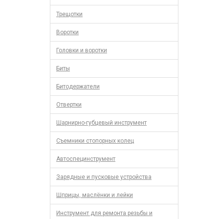
Трещотки
Воротки
Головки и воротки
Биты
Битодержатели
Отвертки
Шарнирно-губцевый инструмент
Съемники стопорных колец
Автоспецинструмент
Зарядные и пусковые устройства
Шприцы, маслёнки и лейки
Инструмент для ремонта резьбы и