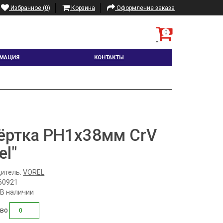
Избранное (0)
Корзина
Оформление заказа
0
МАЦИЯ
КОНТАКТЫ
ёртка РН1х38мм CrV
el"
итель:
VOREL
60921
 В наличии
тво