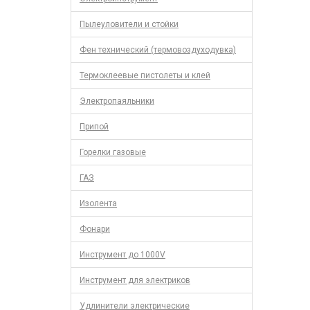
Пылеуловители и стойки
Фен технический (термовоздуходувка)
Термоклеевые пистолеты и клей
Электропаяльники
Припой
Горелки газовые
ГАЗ
Изолента
Фонари
Инструмент до 1000V
Инструмент для электриков
Удлинители электрические