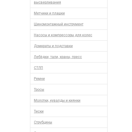
высверливания
Метчики и плашки
Шиномонтажный инструмент
Насосы и компрессоры для колес
Домкраты и подставки
Лебёдки, тали, краны, пресс
СТЛП
Ремни
Тросы
Молотки, кувалды и киянки
Тиски
Струбцины