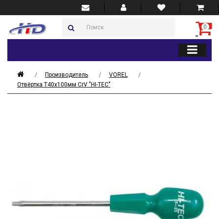
0
Производитель
VOREL
Отвёртка T40x100мм CrV "HI-TEC"