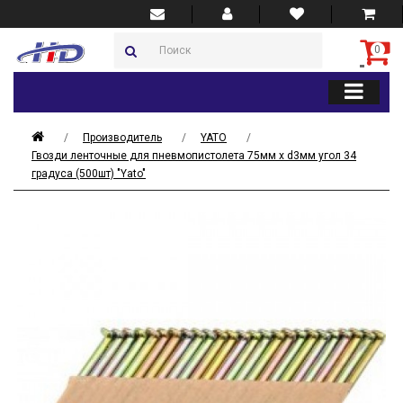
0
Производитель
YATO
Гвозди ленточные для пневмопистолета 75мм х d3мм угол 34
градуса (500шт) "Yato"