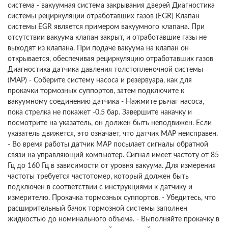
система - вакуумная система закрывания дверей Диагностика
системы рециркуляции отработавших газов (EGR) Клапан
системы EGR является примером вакуумного клапана. При
отсутствии вакуума клапан закрыт, и отработавшие газы не
выходят из клапана. При подаче вакуума на клапан он
открывается, обеспечивая рециркуляцию отработавших газов
Диагностика датчика давления толстопленочной системы
(MAP) - Соберите систему насоса и резервуара, как для
прокачки тормозных суппортов, затем подключите к
вакуумному соединению датчика - Нажмите рычаг насоса,
пока стрелка не покажет -0,5 бар. Завершите накачку и
посмотрите на указатель, он должен быть неподвижен. Если
указатель движется, это означает, что датчик MAP неисправен.
- Во время работы датчик MAP посылает сигналы обратной
связи на управляющий компьютер. Сигнал имеет частоту от 85
Гц до 160 Гц в зависимости от уровня вакуума. Для измерения
частоты требуется частотомер, который должен быть
подключен в соответствии с инструкциями к датчику и
измерителю. Прокачка тормозных суппортов. - Убедитесь, что
расширительный бачок тормозной системы заполнен
жидкостью до номинального объема. - Выполняйте прокачку в