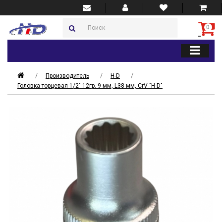
0
Производитель
H-D
Головка торцевая 1/2" 12гр. 9 мм, L38 мм, CrV "H-D"