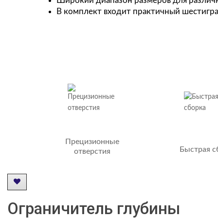
Широкий диапазон размеров для различ
В комплект входит практичный шестигра
Прецизионные
Быстрая с
отверстия
Ограничитель глубины